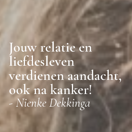
Jouw relatie en
liefdesleven
verdienen aandacht,
ook na kanker!
-
Nienke Dekkinga