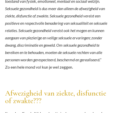
toestand van fysiek, emotioneel, mentaal en sociaal welzijn.
Seksuele gezondheid is dus meer dan alleen de afwezigheid van
ziekte, disfunctie of zwakte. Seksuele gezondheid vereist een
positieve en respectvolle benadering van seksualiteit en seksuele
relaties. Seksuele gezondheid vereist ook het mogen en kunnen
aangaan van plezierige en veilige seksuele ervaringen; zonder
dwang, discriminatie en geweld. Om seksuele gezondheid te
bereiken en te behouden, moeten de seksuele rechten van alle
personen worden gerespecteerd, beschermd en gerealiseerd.”
Zo een hele mond vol kun je wel zeggen.
Afwezigheid van ziekte, disfunctie
of zwakte???