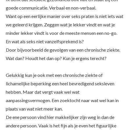
goede communicatie. Verbaal en non-verbaal.
Want op een eerlijke manier over seks praten is niet iets wat
we geleerd krijgen. Zeggen wat je lekker vindt en wat je
minder lekker vindt is voor de meeste mensen een no-go.
En wat als seks niet vanzelfsprekend is?
Door bijvoorbeeld de gevolgen van een chronische ziekte.
Wat dan? Houdt het dan op? Kun je ergens terecht?
Gelukkig kun je ook met een chronische ziekte of
lichamelijke beperking een heel bevredigend seksleven
hebben. Maar dat vergt vaak wel wat
aanpassingsvermogen. Een zoektocht naar wat wel kan in
plaats van wat niet meer kan.
De ene persoon vind hier makkelijker zijn weg in dan de
andere persoon. Vaak is het fijn als je even het figuurlijke