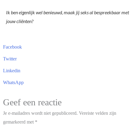
Ik ben eigenlijk wel benieuwd, maak jij seks al bespreekbaar met
jouw cliënten?
Facebook
Twitter
Linkedin
WhatsApp
Geef een reactie
Je e-mailadres wordt niet gepubliceerd.
Vereiste velden zijn
gemarkeerd met
*