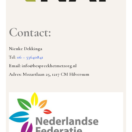
Contact:
Nienke Dekkinga
Tel:
06 – 53640841
Email: info@bespreekhetmetzorg.nl
Adres: Mozartlaan 25, 1217 CM Hilversum