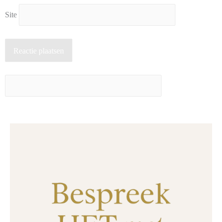
Site
Reactie plaatsen