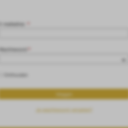
E-mailadres
*
Wachtwoord
*
Onthouden
Inloggen
Je wachtwoord vergeten?