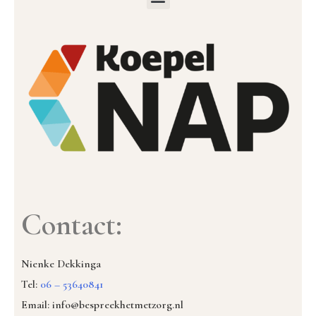
Contact:
Nienke Dekkinga
Tel:
06 – 53640841
Email: info@bespreekhetmetzorg.nl