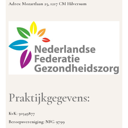
Adres: Mozartlaan 25, 1217 CM Hilversum
Praktijkgegevens:
KvK: 50345877
Beroepsvereniging: NFG 9799