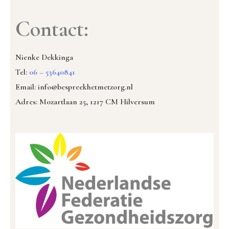
Contact:
Nienke Dekkinga
Tel:
06 – 53640841
Email: info@bespreekhetmetzorg.nl
Adres: Mozartlaan 25, 1217 CM Hilversum