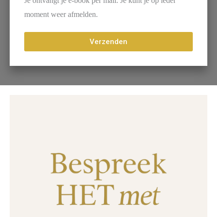
Je ontvangt je e-book per mail. Je kunt je op ieder
moment weer afmelden.
Verzenden