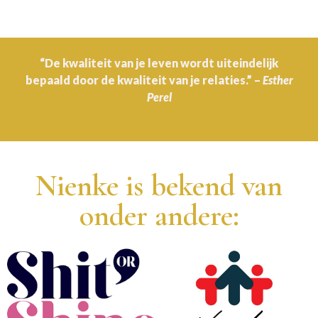
“De kwaliteit van je leven wordt uiteindelijk
bepaald door de kwaliteit van je relaties.” –
Esther
Perel
Nienke is bekend van
onder andere: