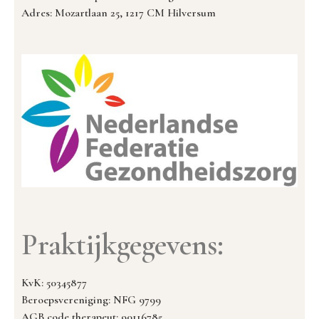
Adres: Mozartlaan 25, 1217 CM Hilversum
Praktijkgegevens:
KvK: 50345877
Beroepsvereniging: NFG 9799
AGB code therapeut: 90116785