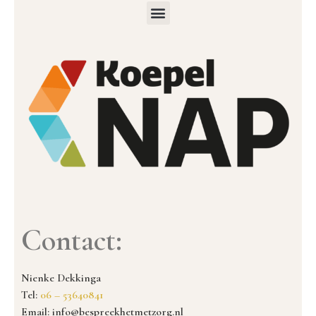
Contact:
Nienke Dekkinga
Tel:
06 – 53640841
Email: info@bespreekhetmetzorg.nl