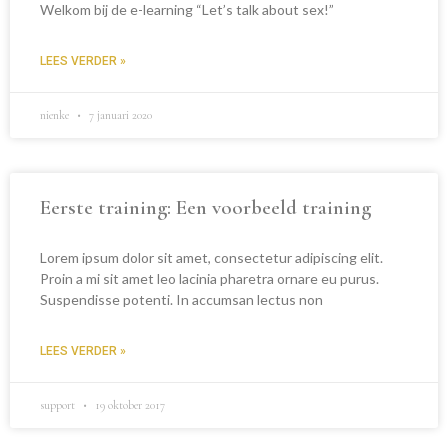
Welkom bij de e-learning “Let’s talk about sex!”
LEES VERDER »
nienke
7 januari 2020
Eerste training: Een voorbeeld training
Lorem ipsum dolor sit amet, consectetur adipiscing elit.
Proin a mi sit amet leo lacinia pharetra ornare eu purus.
Suspendisse potenti. In accumsan lectus non
LEES VERDER »
support
19 oktober 2017