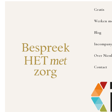
Gratis
Werken me
Blog
Incompany
Over Nien
Contact