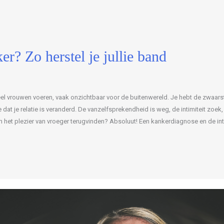
r? Zo herstel je jullie band
 veel vrouwen voeren, vaak onzichtbaar voor de buitenwereld. Je hebt de zwaars
dat je relatie is veranderd. De vanzelfsprekendheid is weg, de intimiteit zoek, en
n het plezier van vroeger terugvinden? Absoluut! Een kankerdiagnose en de in