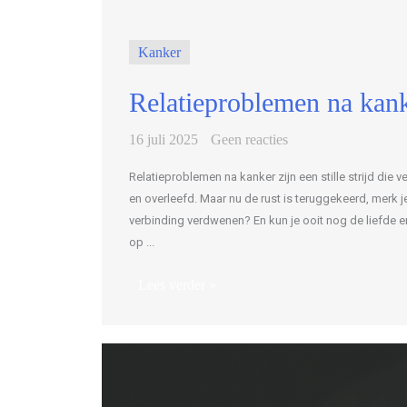
Kanker
Relatieproblemen na kanke
16 juli 2025
Geen reacties
Relatieproblemen na kanker zijn een stille strijd die
en overleefd. Maar nu de rust is teruggekeerd, merk je 
verbinding verdwenen? En kun je ooit nog de liefde e
op ...
Lees verder »